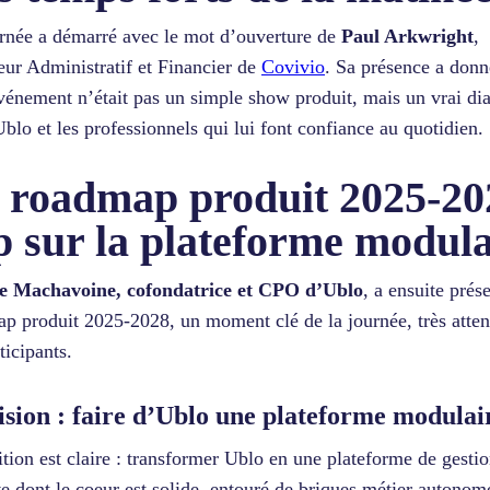
rnée a démarré avec le mot d’ouverture de
Paul Arkwright
,
eur Administratif et Financier de
Covivio
. Sa présence a donn
événement n’était pas un simple show produit, mais un vrai di
Ublo et les professionnels qui lui font confiance au quotidien.
 roadmap produit 2025-20
p sur la plateforme modula
e Machavoine, cofondatrice et CPO d’Ublo
, a ensuite prés
p produit 2025-2028, un moment clé de la journée, très atte
ticipants.
ision : faire d’Ublo une plateforme modulai
tion est claire : transformer Ublo en une plateforme de gesti
ve dont le coeur est solide, entouré de briques métier autonom