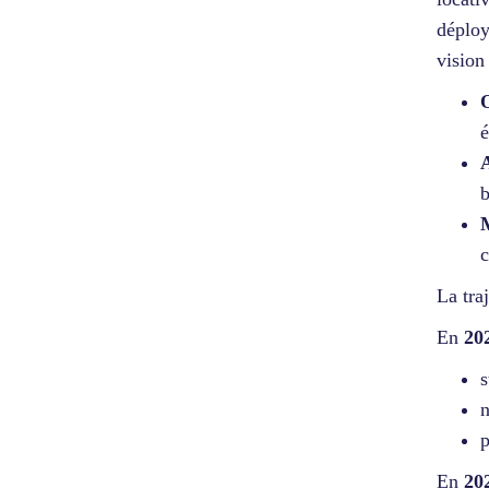
déploy
vision 
é
b
c
La tra
En
20
s
n
p
En
20