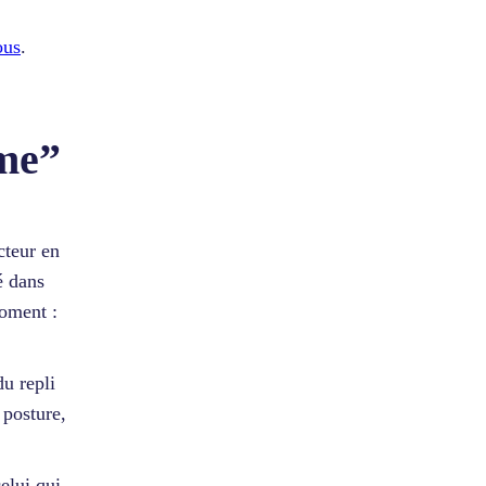
ous
.
sme”
cteur en
é dans
moment :
u repli
 posture,
elui qui