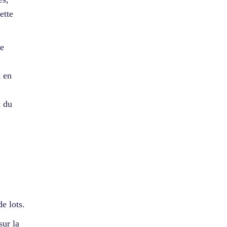
ette
re
t en
 du
e lots.
sur la