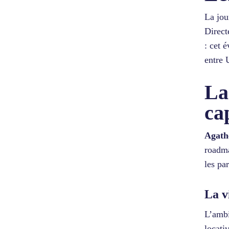
La jou
Direct
: cet 
entre 
La
ca
Agath
roadma
les par
La v
L’ambi
locati