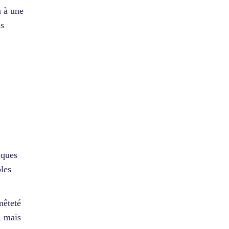
n à une
ns
iques
bles
nêteté
, mais