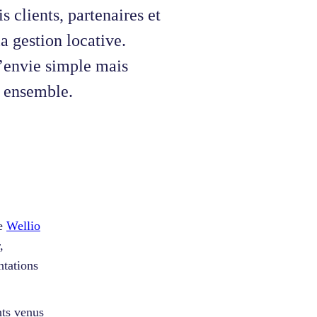
s clients, partenaires et
a gestion locative.
’envie simple mais
e ensemble.
de
Wellio
,
ntations
nts venus