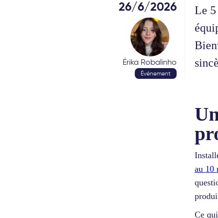
26/6/2026
Le 5 
équi
Bien
sincè
Érika Robalinho
Événement
Un
pr
Instal
au 10 
questi
produi
Ce qui