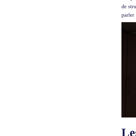
de str
parler
Le