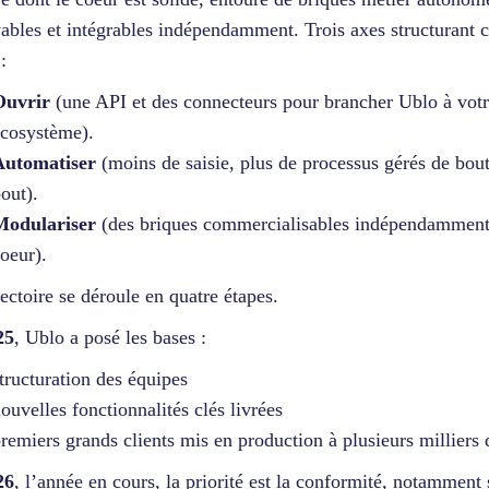
ables et intégrables indépendamment. Trois axes structurant c
:
Ouvrir
(une API et des connecteurs pour brancher Ublo à vot
cosystème).
Automatiser
(moins de saisie, plus de processus gérés de bou
out).
Modulariser
(des briques commercialisables indépendamment
oeur).
jectoire se déroule en quatre étapes.
25
, Ublo a posé les bases :
tructuration des équipes
ouvelles fonctionnalités clés livrées
remiers grands clients mis en production à plusieurs milliers d
26
, l’année en cours, la priorité est la conformité, notamment 