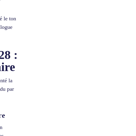
é le ton
alogue
28 :
ire
enté la
ndu par
re
on
es,