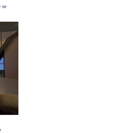
e se
e