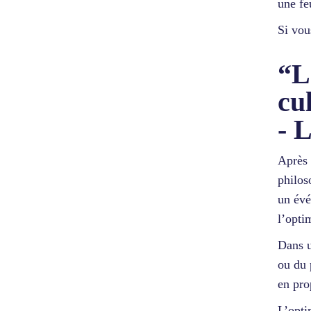
une fe
Si vou
“L
cu
- 
Après 
philos
un évé
l’opti
Dans u
ou du 
en pro
L’opti