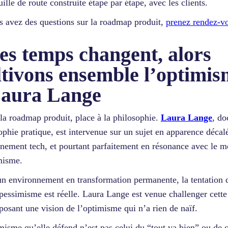
uille de route construite étape par étape, avec les clients.
s avez des questions sur la roadmap produit,
prenez rendez-v
es temps changent, alors
ltivons ensemble l’optimi
Laura Lange
la roadmap produit, place à la philosophie.
Laura Lange
, do
ophie pratique, est intervenue sur un sujet en apparence décal
nement tech, et pourtant parfaitement en résonance avec le 
misme.
n environnement en transformation permanente, la tentation d
pessimisme est réelle. Laura Lange est venue challenger cette
posant une vision de l’optimisme qui n’a rien de naïf.
misme qu’elle défend n’est pas celui du “tout va bien” ou de c