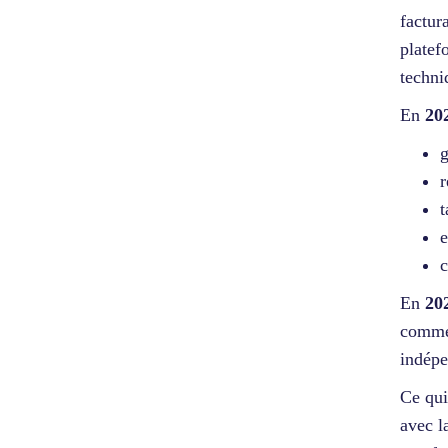
factur
platef
techni
En
20
g
r
t
e
c
En
20
comme 
indép
Ce qui
avec l