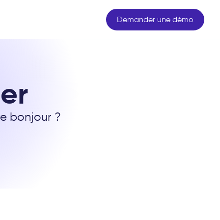
Demander une démo
er
re bonjour ?