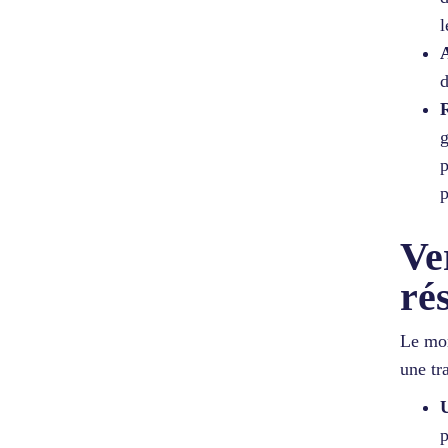
l
A
d
g
p
p
Ve
rés
Le mom
une tr
p