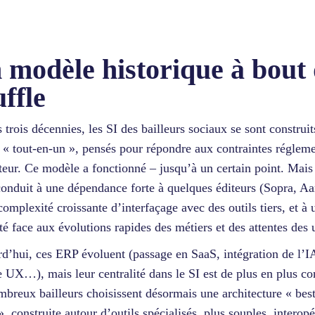
 modèle historique à bout
uffle
 trois décennies, les SI des bailleurs sociaux se sont construit
« tout-en-un », pensés pour répondre aux contraintes régleme
teur. Ce modèle a fonctionné – jusqu’à un certain point. Mais 
conduit à une dépendance forte à quelques éditeurs (Sopra, A
complexité croissante d’interfaçage avec des outils tiers, et à 
ité face aux évolutions rapides des métiers et des attentes des 
d’hui, ces ERP évoluent (passage en SaaS, intégration de l’I
e UX…), mais leur centralité dans le SI est de plus en plus co
breux bailleurs choisissent désormais une architecture « best
», construite autour d’outils spécialisés, plus souples, interopé