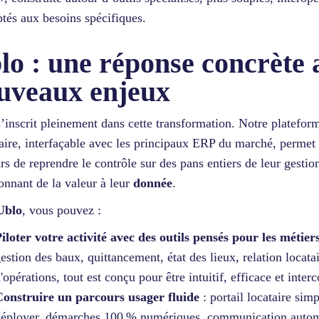
ptés aux besoins spécifiques.
lo : une réponse concrète 
uveaux enjeux
’inscrit pleinement dans cette transformation. Notre platefo
ire, interfaçable avec les principaux ERP du marché, permet
urs de reprendre le contrôle sur des pans entiers de leur gestion
onnant de la valeur à leur
donnée
.
Ublo
, vous pouvez :
iloter votre activité avec des outils pensés pour les métier
estion des baux, quittancement, état des lieux, relation locatai
'opérations, tout est conçu pour être intuitif, efficace et inter
onstruire un parcours usager fluide
: portail locataire simp
éployer, démarches 100 % numériques, communication autom