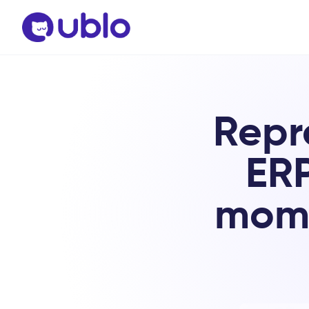
Repr
ERP
mome