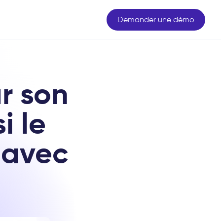
Demander une démo
r son
i le
 avec