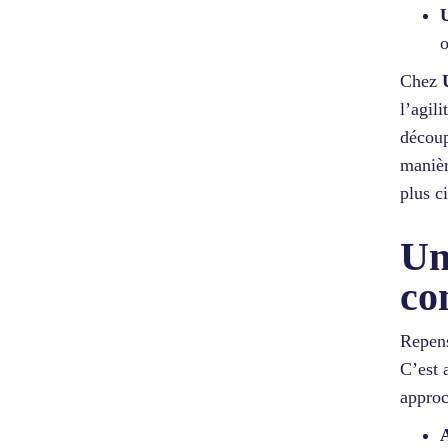
U
o
Chez
l’agil
découp
manièr
plus c
Un
co
Repens
C’est 
approc
A