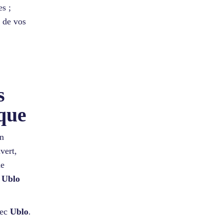
es ;
 de vos
s
que
on
vert,
ne
,
Ublo
vec
Ublo
.