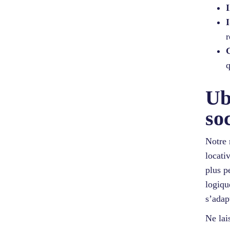
I
I
r
q
Ub
so
Notre 
locati
plus p
logiqu
s’adap
Ne lai