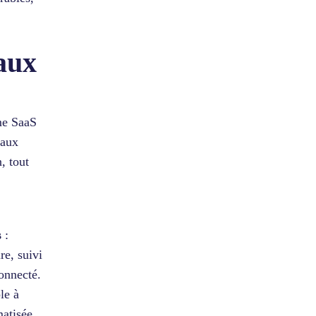
aux
rme SaaS
 aux
, tout
s
:
re, suivi
connecté.
le à
atisée,