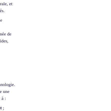
rale, et
és.
de
nnée de
ides,
hnologie.
e une
 à :
t
;