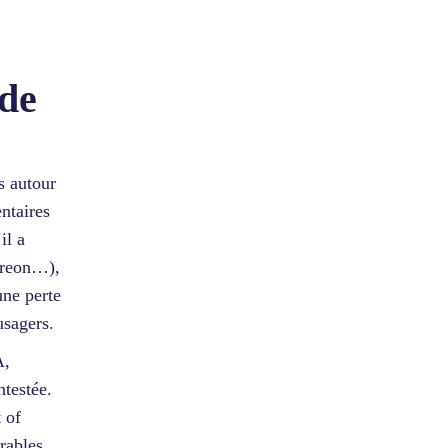
 de
s autour
ntaires
il a
areon…),
une perte
usagers.
A,
ntestée.
 of
rables,