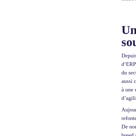
Un
so
Depuis
d’ERP 
du sec
aussi 
à une 
d’agil
Aujour
refont
De nom
breed 