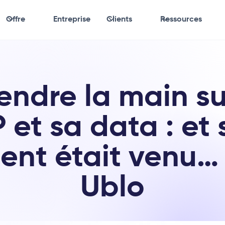
Offre
Entreprise
Clients
Ressources
endre la main su
 et sa data : et s
nt était venu…
Ublo