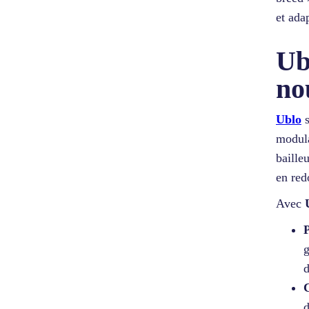
et ada
Ub
no
Ublo
s
modula
baille
en red
Avec
P
g
d
C
d