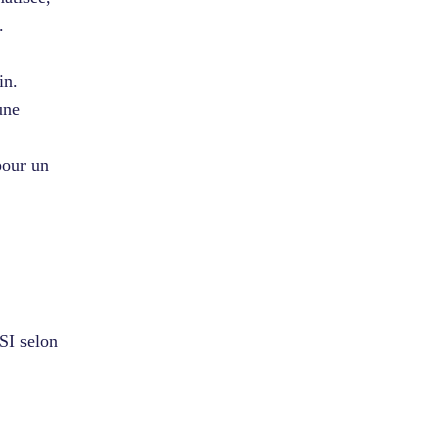
.
in.
une
pour un
SI selon