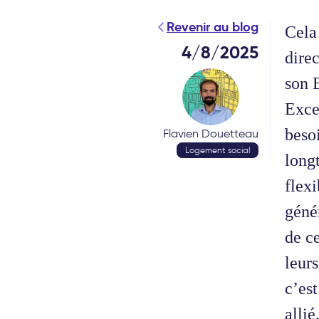
Revenir au blog
Cela
4/8/2025
dire
son 
Exce
besoi
Flavien Douetteau
Logement social
long
flex
génér
de c
leur
c’es
allié