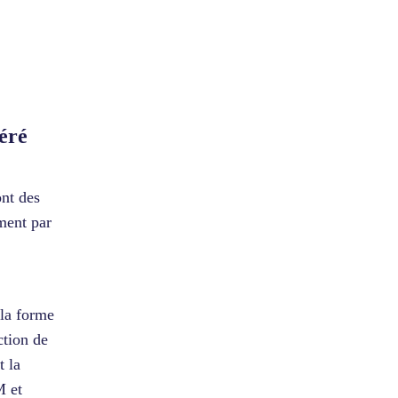
éré
ont des
ment par
la forme
ction de
t la
M et