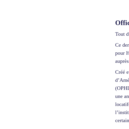
Offi
Tout d
Ce der
pour H
auprès
Créé e
d’Amén
(OPHL
une an
locati
l’inst
certai