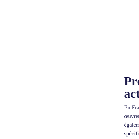
Pr
ac
En Fra
œuvren
égalem
spécif