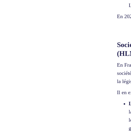
L
En 202
Soci
(HL
En Fra
sociét
la lég
Il en 
L
l
l
g