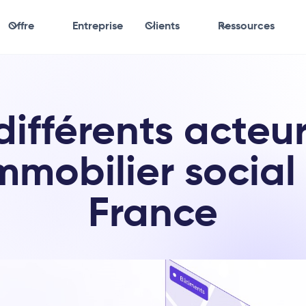
Offre
Entreprise
Clients
Ressources
différents acteu
immobilier social
France