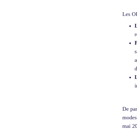
Les O
r
P
s
a
d
L
i
De par
modest
mai 20