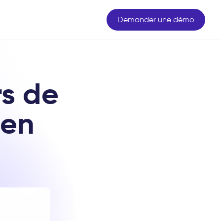
Demander une démo
rs de
 en