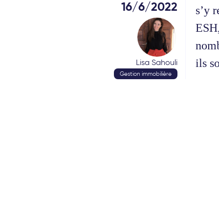
16/6/2022
s’y r
ESH,
nomb
ils s
Lisa Sahouli
Gestion immobilière