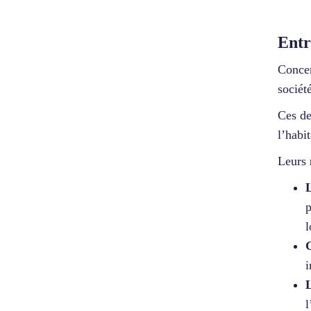
Entr
Concer
sociét
Ces de
l’habi
Leurs
L
p
l
G
L
l