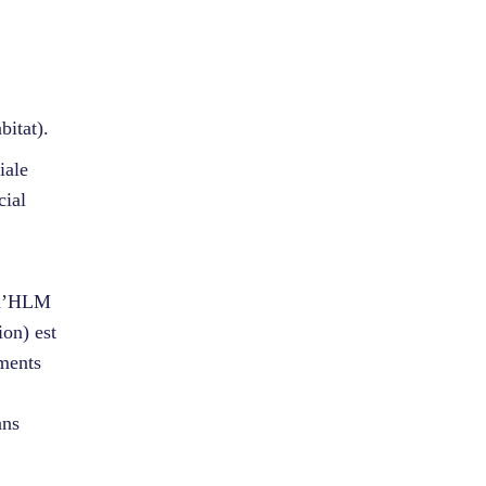
bitat).
iale
cial
 d’HLM
on) est
ements
ans