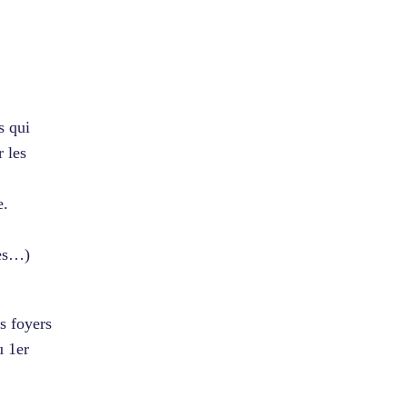
s qui
r les
e.
res…)
s foyers
u 1er