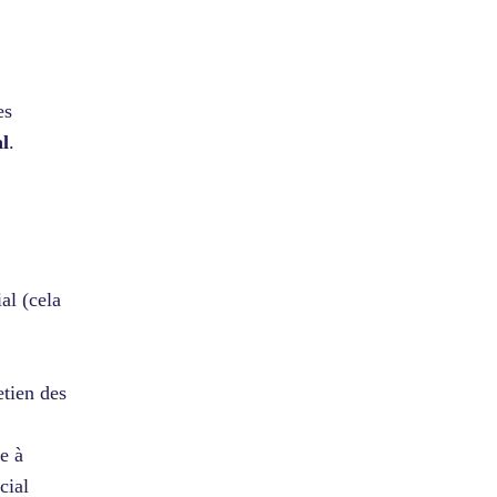
es
al
.
al (cela
etien des
e à
cial