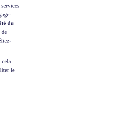
 services
gager
vité du
e de
fiez-
 cela
iter le