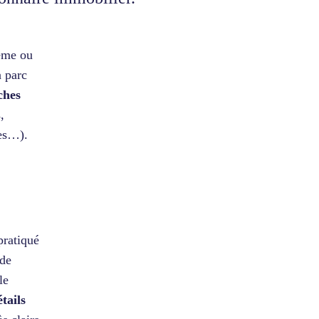
même ou
n parc
ches
,
res…).
pratiqué
 de
le
tails