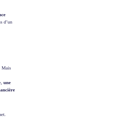
nce
us d’un
. Mais
e,
une
nancière
net.