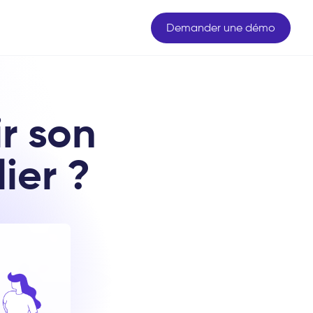
Demander une démo
r son
ier ?