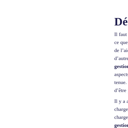
Dé
Il fau
ce que
de l’a
d’autr
gestio
aspect
tenue.
d’être 
Il y a
charge
charge
gestio