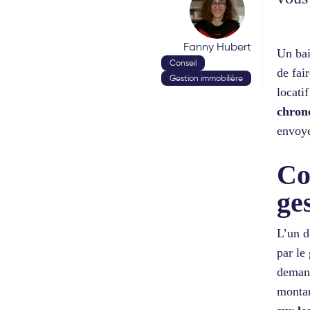
Fanny Hubert
Un bai
Conseil
de fai
Gestion immobilière
locati
chrono
envoye
Co
ge
L’un d
par le
deman
montan