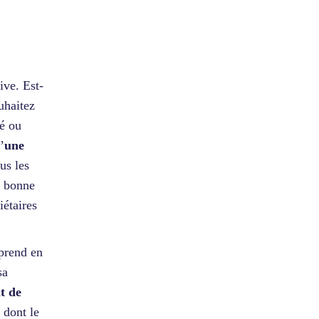
ive. Est-
uhaitez
té ou
’
une
us les
a bonne
iétaires
 prend en
sa
t de
 dont le