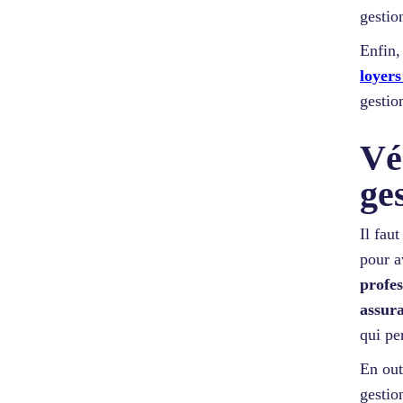
gestio
Enfin,
loyer
gestio
Vé
ge
Il fau
pour a
profes
assura
qui pe
En out
gestio