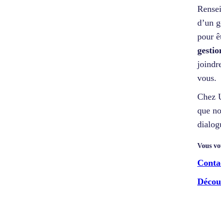
Rensei
d’un g
pour ê
gestio
joindr
vous.
Chez U
que no
dialogu
Vous vo
Conta
Découv