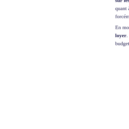
sur le
quant 
forcém
En moy
loyer
.
budge