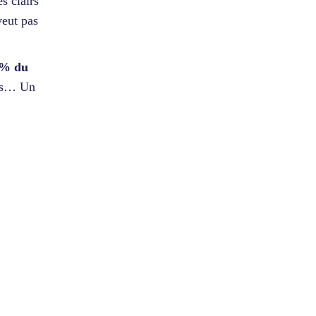
s clairs
veut pas
0% du
ges… Un