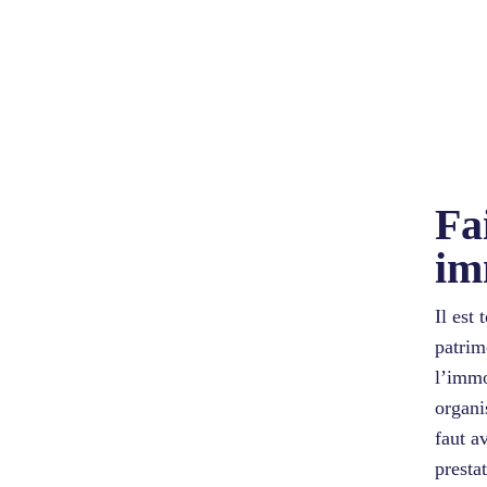
Fa
im
Il est
patrim
l’immo
organi
faut a
presta