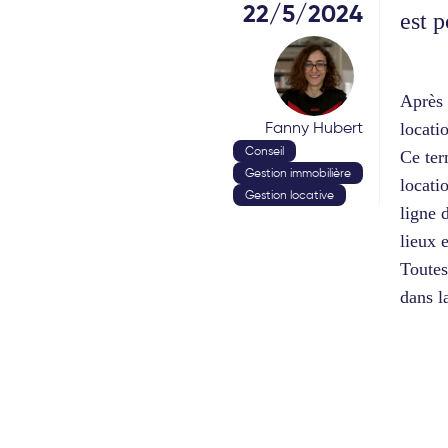
22/5/2024
est p
Après 
Fanny Hubert
locati
Conseil
Ce ter
Gestion immobilière
locati
Gestion locative
ligne 
lieux 
Toutes
dans l