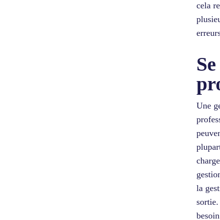
cela r
plusie
erreur
Se
pr
Une ge
profes
peuven
plupar
charge
gestio
la gest
sortie
besoin