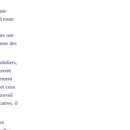
par
à toute
urs ont
ients des
obiliers,
ouvent
lement
 et ceux
travail
ative, il
et