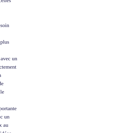
celles
esoin
 plus
 avec un
ectement
n
de
le
portante
ec un
x au