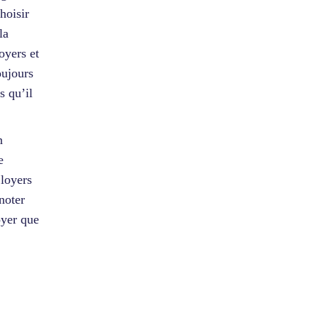
hoisir
la
oyers et
oujours
s qu’il
n
e
 loyers
noter
oyer que