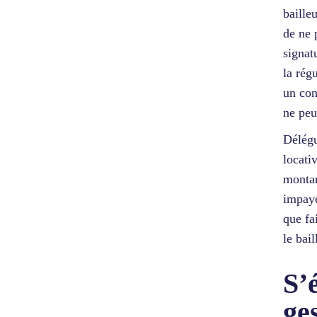
baille
de ne 
signat
la rég
un con
ne peu
Délégu
locati
montan
impayé
que fa
le bail
S’
ge