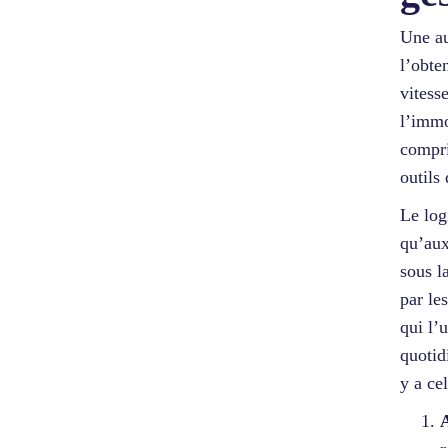
Une au
l’obte
vitess
l’immo
compri
outils 
Le log
qu’aux
sous l
par le
qui l’
quotid
y a cel