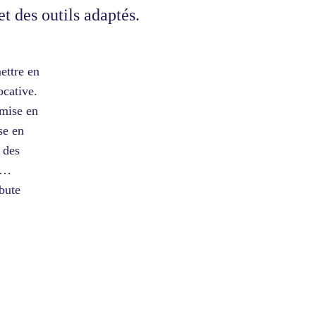
et des outils adaptés.
ettre en
ocative.
 mise en
se en
t des
es…
bute