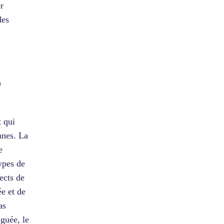
r
des
r
t qui
nnes. La
e
types de
ects de
ée et de
as
guée, le