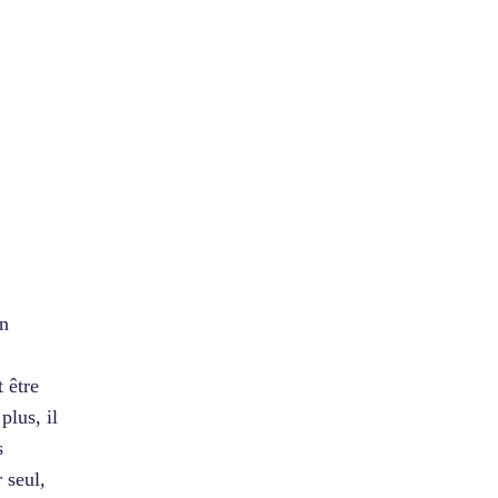
on
t être
plus, il
s
 seul,