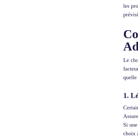
les pr
prévis
Co
Ad
Le cho
facteu
quelle
1. L
Certai
Assure
Si une
choix à