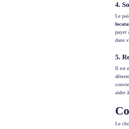
4. S
Le pai
locata
payer 
dans v
5. R
Il est
déterm
convie
aider 
Co
Le cho