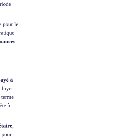
ériode
 pour le
ratique
inances
payé à
 loyer
à terme
ête à
étaire
,
x pour