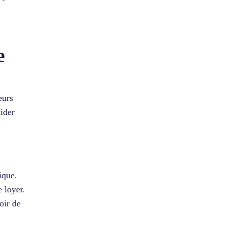
e
eurs
cider
ique.
 loyer.
oir de