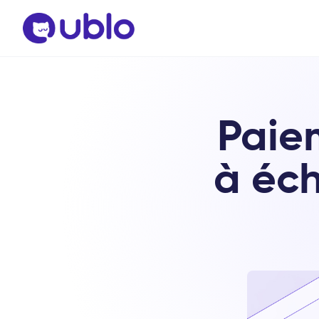
Paie
à éch