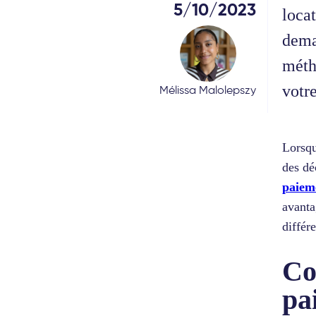
5/10/2023
loca
dema
méth
votre
Mélissa Malolepszy
Lorsqu
des dé
paiem
avanta
différ
Co
pa