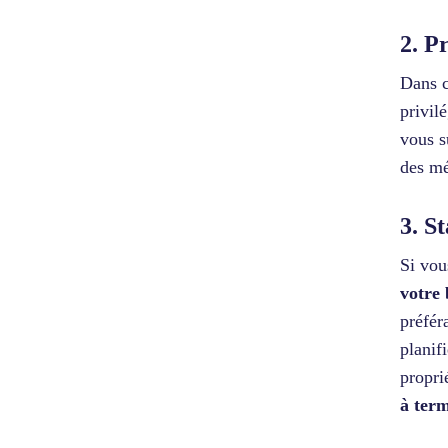
2. P
Dans c
privil
vous 
des mé
3. S
Si vou
votre
préfér
planif
propri
à term