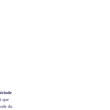
ériode
t que
hode du