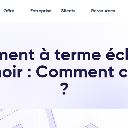
Offre
Entreprise
Clients
Ressources
ment à terme éc
oir : Comment c
?