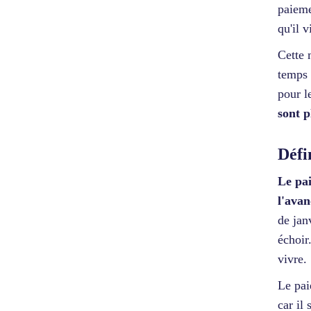
paieme
qu'il v
Cette 
temps 
pour l
sont p
Défi
Le pa
l'ava
de jan
échoir
vivre.
Le pai
car il