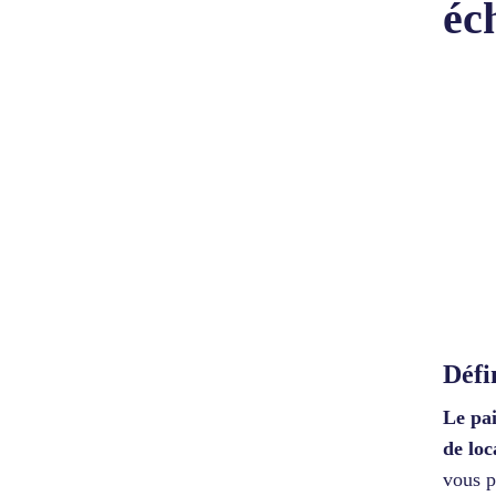
éc
Défi
Le pa
de loc
vous p