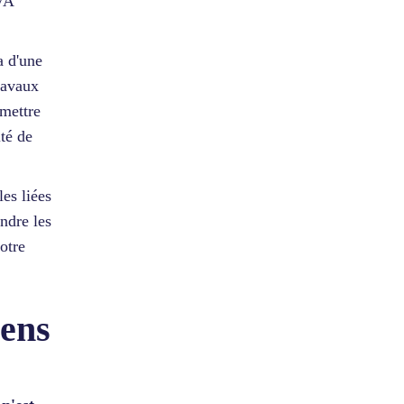
TVA
a d'une
ravaux
umettre
ité de
es liées
endre les
otre
iens