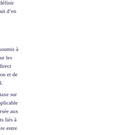
définir
ait d’en
 soumis à
ur les
direct
ion et de
l.
 taxe sur
pplicable
ersée aux
s liés à
ire entre