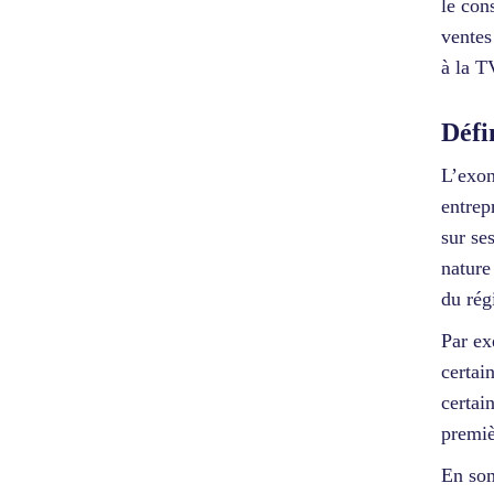
le con
ventes
à la T
Défi
L’exon
entrep
sur se
nature
du rég
Par ex
certai
certai
premiè
En som