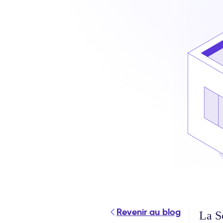
Revenir au blog
La S