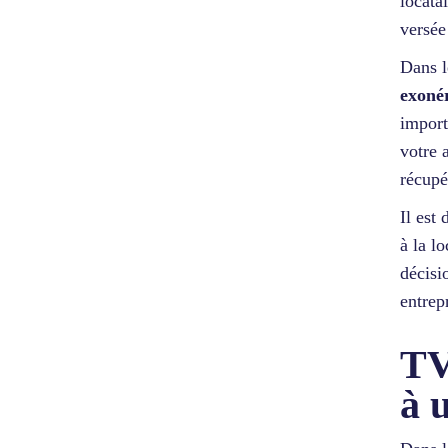
locata
versée
Dans l
exoné
import
votre 
récupé
Il est
à la l
décisi
entrep
TV
à 