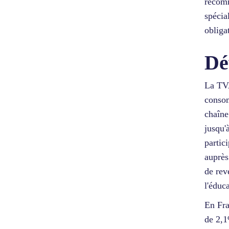
recomm
spécia
obliga
Dé
La TV
consom
chaîne
jusqu'
partic
auprès
de rev
l'éduca
En Fra
de 2,1