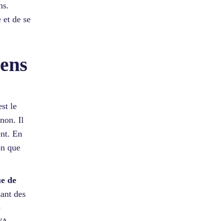
ns.
 et de se
iens
st le
non. Il
ent. En
on que
ue de
ant des
e