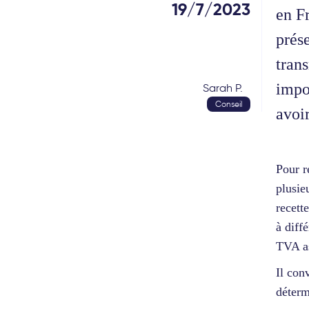
19/7/2023
en F
prés
tran
impor
Sarah P.
Conseil
avoir
Pour r
plusie
recett
à diff
TVA a
Il con
déterm