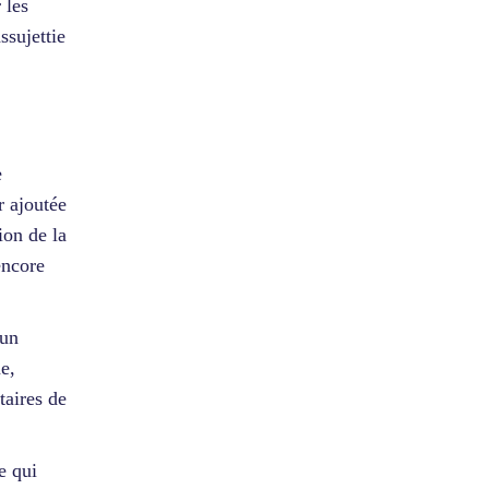
 les
ssujettie
e
r ajoutée
ion de la
encore
 un
e,
taires de
e qui