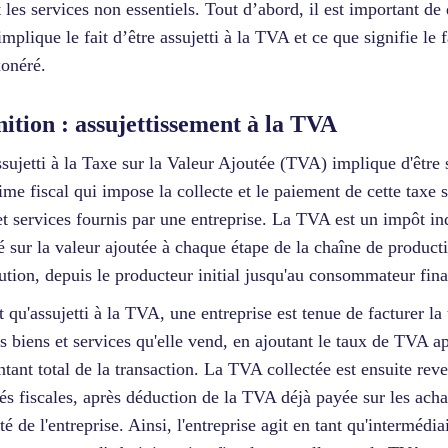
t les services non essentiels. Tout d’abord, il est important de 
implique le fait d’être assujetti à la TVA et ce que signifie le f
xonéré.
nition : assujettissement à la TVA
ssujetti à la Taxe sur la Valeur Ajoutée (TVA) implique d'être
ime fiscal qui impose la collecte et le paiement de cette taxe s
et services fournis par une entreprise. La TVA est un impôt in
é sur la valeur ajoutée à chaque étape de la chaîne de product
bution, depuis le producteur initial jusqu'au consommateur fina
t qu'assujetti à la TVA, une entreprise est tenue de facturer la
es biens et services qu'elle vend, en ajoutant le taux de TVA a
tant total de la transaction. La TVA collectée est ensuite rev
tés fiscales, après déduction de la TVA déjà payée sur les achat
ité de l'entreprise. Ainsi, l'entreprise agit en tant qu'intermédia