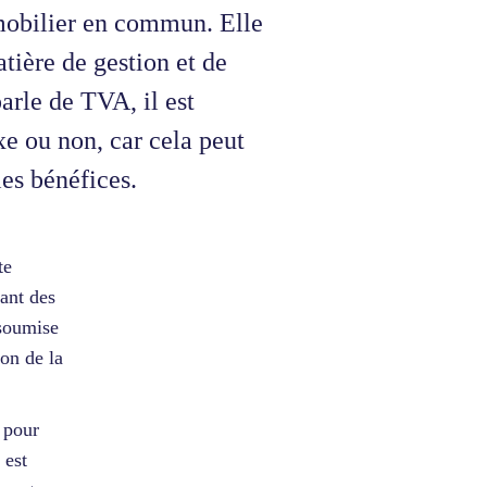
mobilier en commun. Elle
ière de gestion et de
arle de TVA, il est
xe ou non, car cela peut
les bénéfices.
te
ant des
soumise
ion de la
 pour
 est