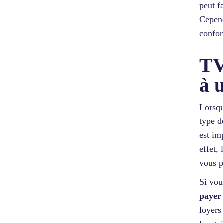
peut f
Cepend
confor
TV
à 
Lorsqu
type d
est im
effet,
vous p
Si vou
payer
loyers