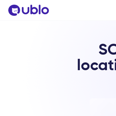
SC
locat