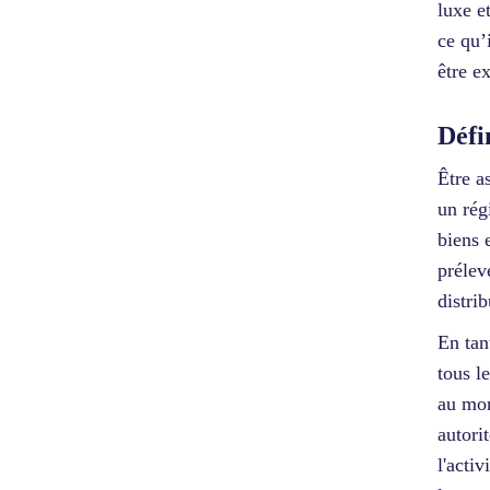
luxe e
ce qu’
être e
Défi
Être a
un rég
biens 
prélev
distri
En tan
tous l
au mon
autori
l'activ