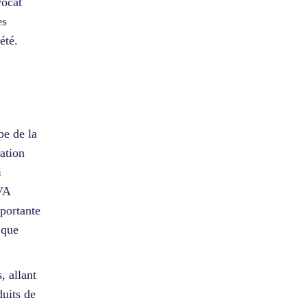
vocat
es
été.
pe de la
cation
i
TVA
mportante
 que
, allant
duits de