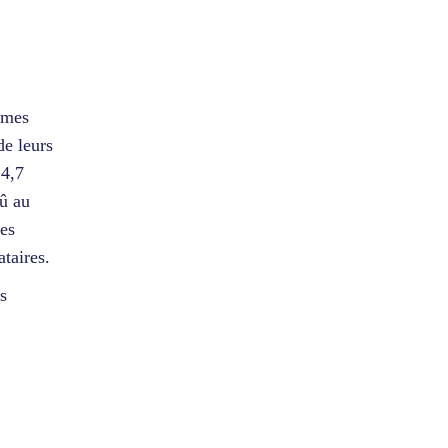
smes
de leurs
 4,7
dû au
les
ataires.
s