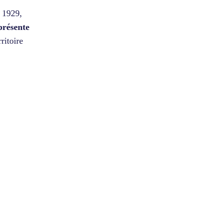
n 1929,
présente
ritoire