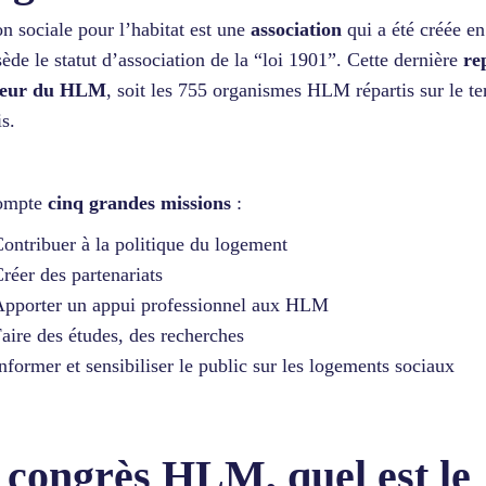
n sociale pour l’habitat est une
association
qui a été créée e
sède le statut d’association de la “loi 1901”. Cette dernière
re
cteur du HLM
, soit les 755 organismes HLM répartis sur le ter
is.
compte
cinq grandes missions
:
ontribuer à la politique du logement
réer des partenariats
pporter un appui professionnel aux HLM
aire des études, des recherches
nformer et sensibiliser le public sur les logements sociaux
 congrès HLM, quel est le