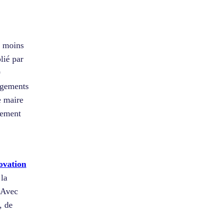
n moins
lié par
0
ogements
e maire
gement
ovation
la
. Avec
, de