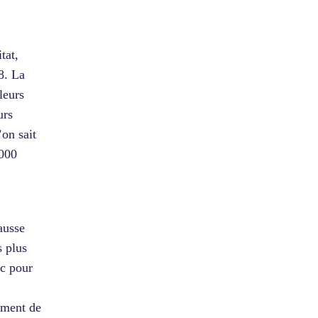
tat,
8. La
leurs
urs
on sait
 000
ausse
s plus
nc pour
ement de