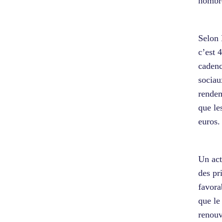
nombre
Selon 
c’est 
cadenc
sociau
rendem
que le
euros.
Un act
des pr
favora
que le
renouv