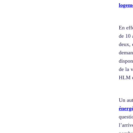
logem
En eff
de 10 
deux, 
demand
dispon
de la 
HLM e
Un aut
énerg
questi
l’arri