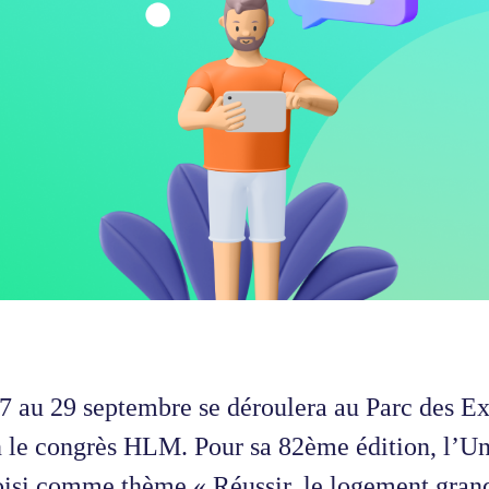
7 au 29 septembre se déroulera au Parc des E
 le congrès HLM. Pour sa 82ème édition, l’Uni
oisi comme thème « Réussir, le logement gran