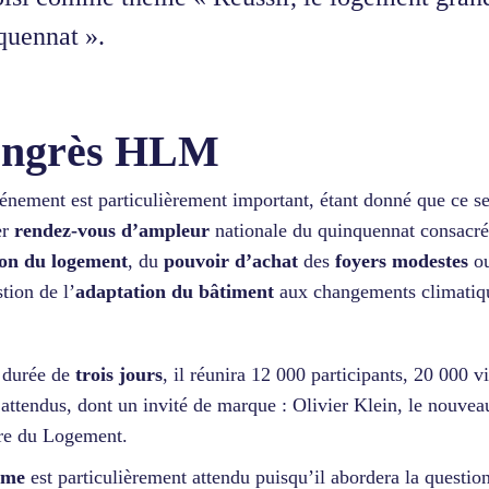
quennat ».
ngrès HLM
énement est particulièrement important, étant donné que ce se
er
rendez-vous d’ampleur
nationale du quinquennat consacré
ion du logement
, du
pouvoir d’achat
des
foyers modestes
ou
stion de l’
adaptation du bâtiment
aux changements climatiq
 durée de
trois jours
, il réunira 12 000 participants, 20 000 vi
 attendus, dont un invité de marque : Olivier Klein, le nouvea
tre du Logement.
ème
est particulièrement attendu puisqu’il abordera la questio