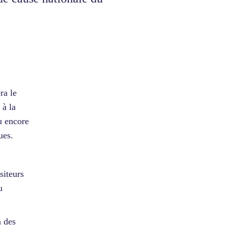
ra le
 à la
 encore
ues.
siteurs
u
n des