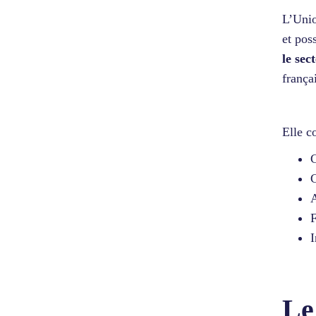
L’Unio
et pos
le se
frança
Elle 
C
C
A
F
I
Le