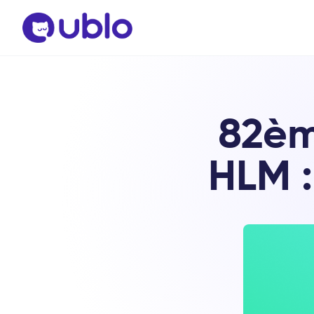
82èm
HLM :