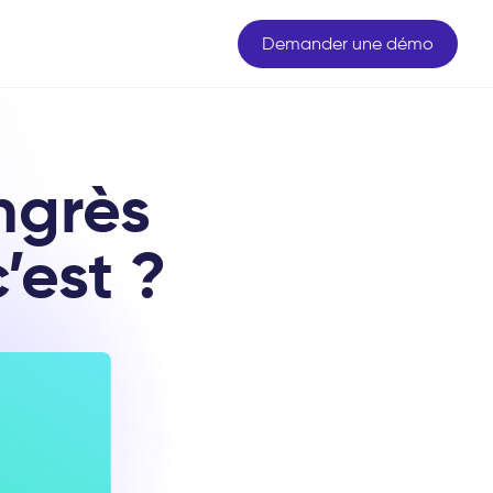
Demander une démo
ngrès
’est ?