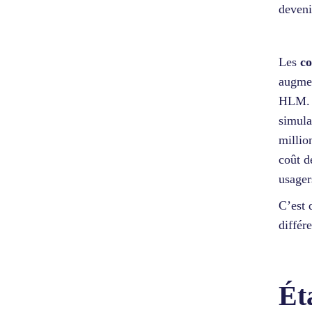
deveni
Les
c
augmen
HLM. L
simula
millio
coût d
usager
C’est 
différ
Ét