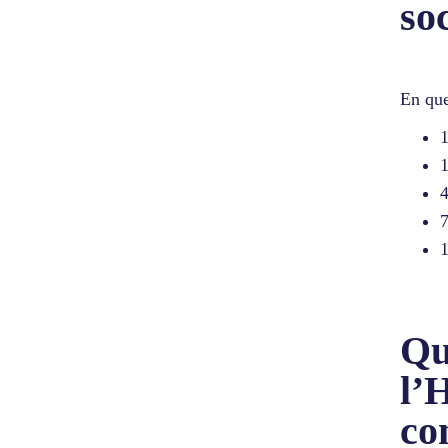
soc
En qu
1
1
4
1
Qu
l’
co