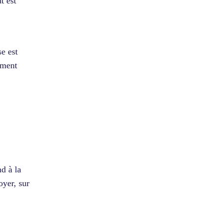
t est
e est
ement
d à la
oyer, sur