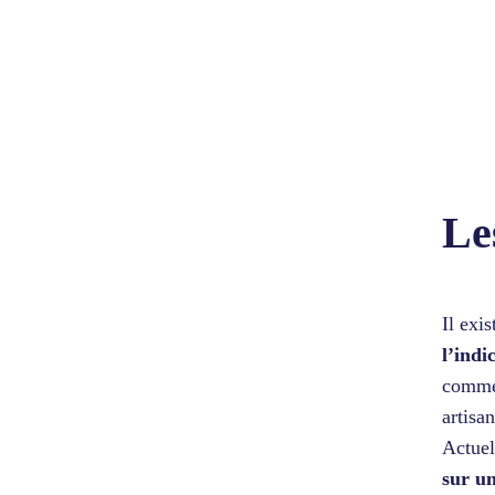
Le
Il exi
l’indi
commer
artisa
Actuel
sur u