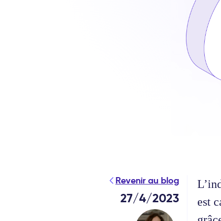
Revenir au blog
L’ind
27/4/2023
est c
grâce