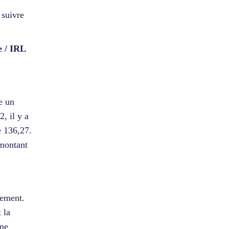
 suivre
e / IRL
e un
, il y a
e 136,27.
 montant
.
vement.
 la
ine