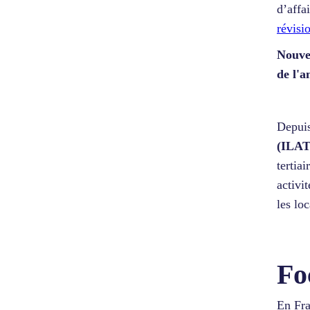
d’affa
révisi
Nouve
de l'a
Depuis
(ILAT
tertia
activi
les lo
Fo
En Fra