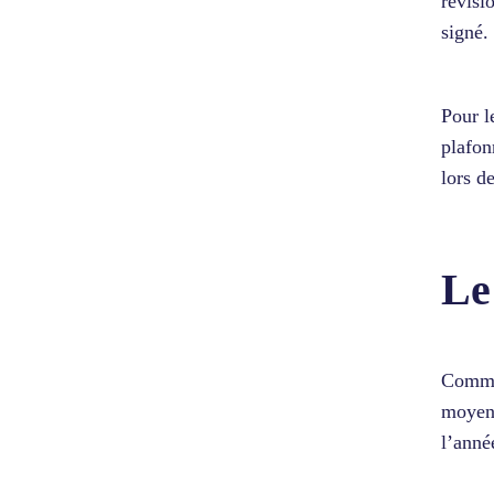
révisi
signé.
Pour l
plafon
lors d
Le
Commen
moyenn
l’anné