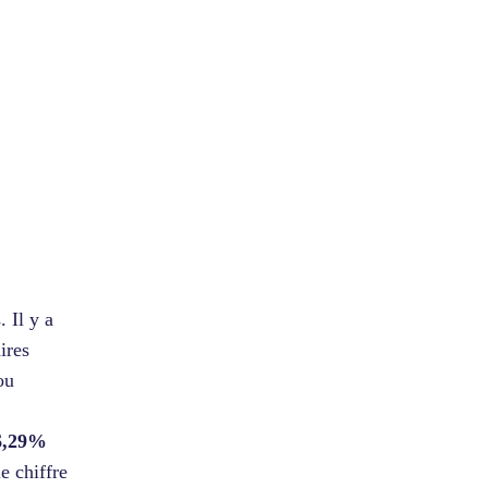
. Il y a
ires
ou
 6,29%
e chiffre