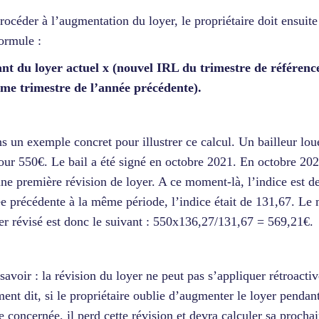
rocéder à l’augmentation du loyer, le propriétaire doit ensuite
formule :
t du loyer actuel x (nouvel IRL du trimestre de référenc
me trimestre de l’année précédente).
s un exemple concret pour illustrer ce calcul. Un bailleur lou
our 550€. Le bail a été signé en octobre 2021. En octobre 2022
ne première révision de loyer. A ce moment-là, l’indice est d
e précédente à la même période, l’indice était de 131,67. Le
er révisé est donc le suivant : 550x136,27/131,67 = 569,21€
savoir : la révision du loyer ne peut pas s’appliquer rétroacti
ent dit, si le propriétaire oublie d’augmenter le loyer pendant
e concernée, il perd cette révision et devra calculer sa procha