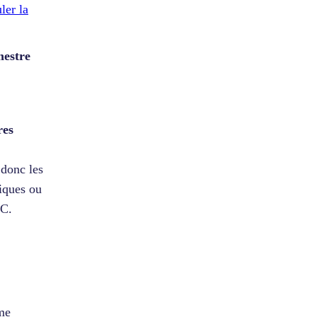
ler la
mestre
res
 donc les
tiques ou
LC.
sme