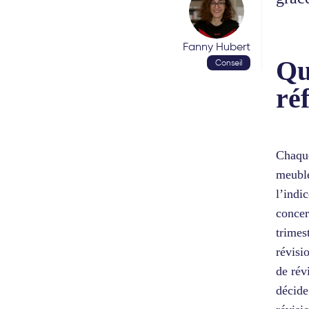
Fanny Hubert
Qu
Conseil
ré
Chaque
meublé
l’indi
concer
trimes
révisi
de rév
décide