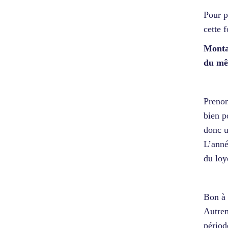
Pour p
cette 
Montan
du mê
Prenon
bien p
donc u
L’anné
du loy
Bon à 
Autrem
périod