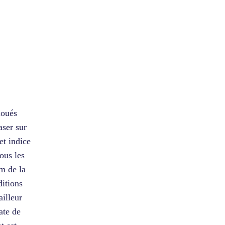
loués
aser sur
et indice
tous les
m de la
ditions
ailleur
ate de