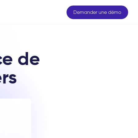
Demander une démo
ce de
rs