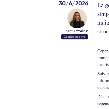
30/6/2026
La g
simp
maîtr
struc
Mira Ezzeldin
Gestion locative
Cepend
immobi
locati
Suivi 
inform
dépass
Dès lo
repens