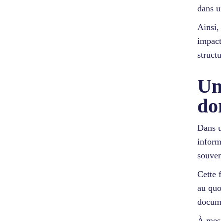
dans u
Ainsi,
impact
struct
Un
do
Dans u
inform
souven
Cette 
au quo
docume
À mesu