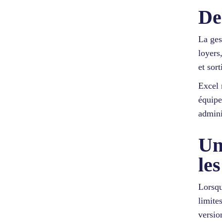
De
La ges
loyers
et sor
Excel 
équipe
admini
Un
le
Lorsqu
limite
versio