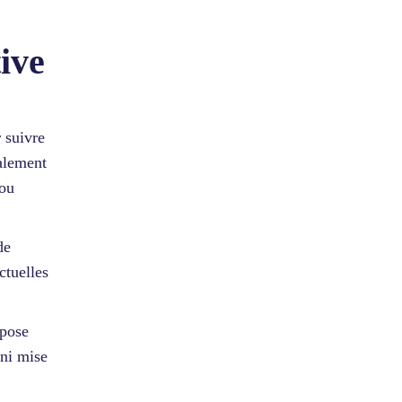
tive
r suivre
ralement
 ou
de
ctuelles
epose
 ni mise