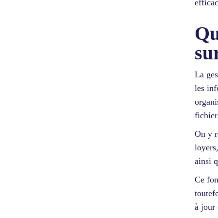
efficac
Qu
su
La ges
les in
organi
fichier
On y r
loyers
ainsi 
Ce fon
toutef
à jour