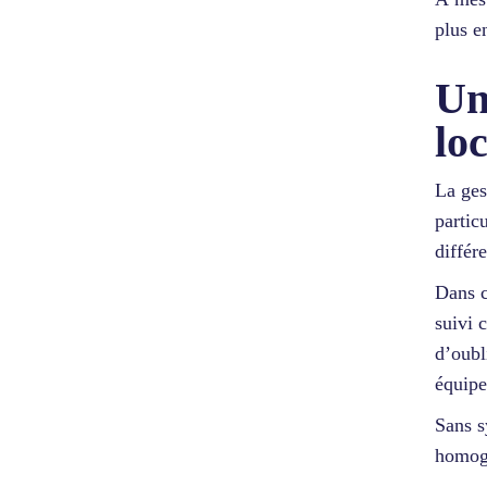
plus en
Un
lo
La ges
partic
différ
Dans c
suivi 
d’oubl
équipe
Sans s
homog