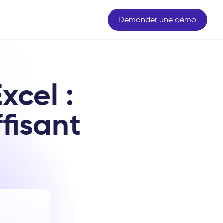
Demander une démo
xcel :
ffisant