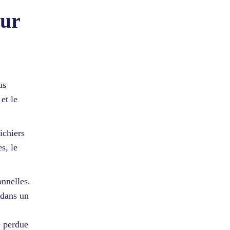
sur
us
et le
ichiers
s, le
onnelles.
 dans un
e perdue