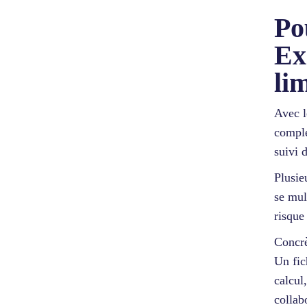
Po
Ex
lim
Avec l
comple
suivi 
Plusie
se mul
risque
Concrè
Un fic
calcul
collab