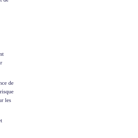
nt
r
ence de
 risque
ur les
et