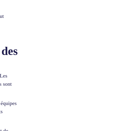
ut
 des
 Les
s sont
 équipes
ts
t de