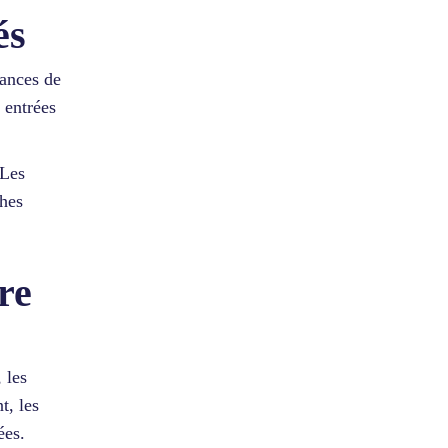
és
lances de
 entrées
 Les
ches
re
 les
t, les
ées.