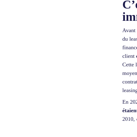
C’
im
Avant 
du lea
financ
client
Cette 
moyenn
contra
leasin
En 20
étaien
2010, 