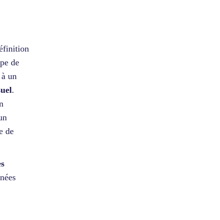
éfinition
ype de
 à un
suel
.
n
 un
e de
es
nnées