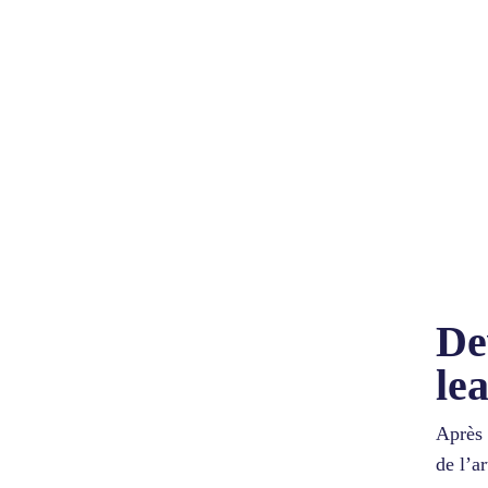
De
le
Après 
de l’a