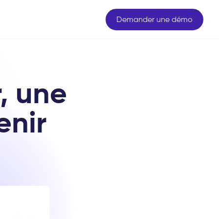
Demander une démo
, une
enir