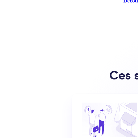
Découv
Ces s