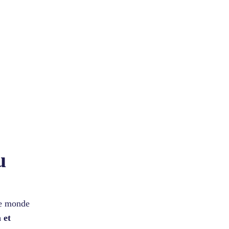
u
le monde
 et