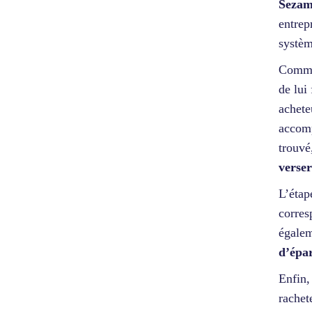
Seza
entrep
systèm
Commen
de lui
achete
accomp
trouvé
verse
L’étap
corres
égalem
d’épar
Enfin,
rachet