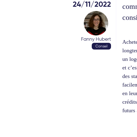
24/11/2022
comm
cons
Fanny Hubert
Achete
Conseil
longte
un log
et c’e
des st
facile
en leu
crédit
futurs