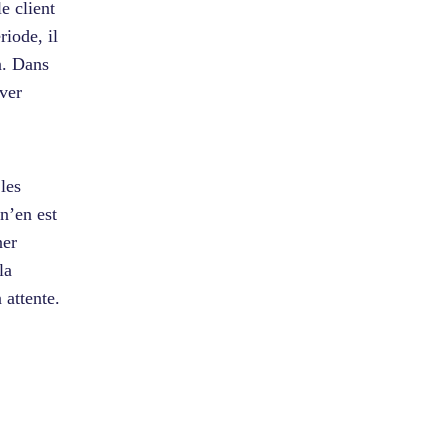
 client
riode, il
n. Dans
ever
les
n’en est
ner
la
 attente.