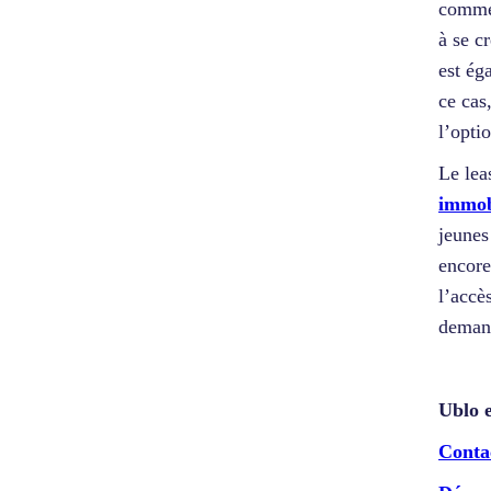
comme 
à se c
est ég
ce cas
l’opti
Le lea
immob
jeunes
encore
l’accè
demand
Ublo e
Conta