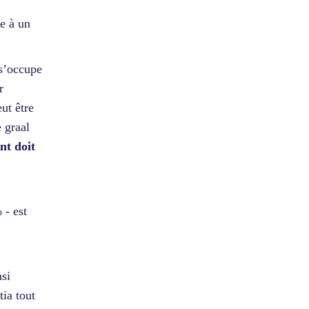
ce à un
 s’occupe
r
ut être
 graal
ent doit
 - est
nsi
ia tout